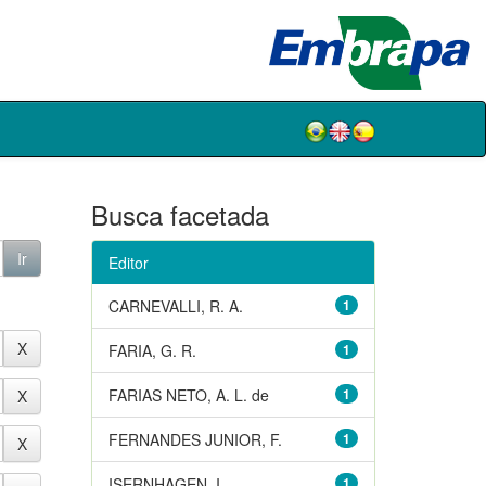
Busca facetada
Editor
CARNEVALLI, R. A.
1
FARIA, G. R.
1
FARIAS NETO, A. L. de
1
FERNANDES JUNIOR, F.
1
ISERNHAGEN, I.
1