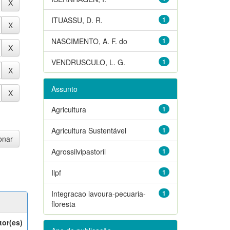
ITUASSU, D. R.
1
NASCIMENTO, A. F. do
1
VENDRUSCULO, L. G.
1
Assunto
Agricultura
1
Agricultura Sustentável
1
Agrossilvipastoril
1
Ilpf
1
Integracao lavoura-pecuaria-
1
floresta
tor(es)