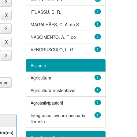
ITUASSU, D. R.
1
MAGALHÃES, C. A. de S.
1
NASCIMENTO, A. F. do
1
VENDRUSCULO, L. G.
1
Assunto
Agricultura
1
Agricultura Sustentável
1
Agrossilvipastoril
1
Integracao lavoura-pecuaria-
1
floresta
tor(es)