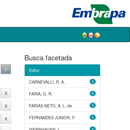
Busca facetada
Editor
CARNEVALLI, R. A.
1
FARIA, G. R.
1
FARIAS NETO, A. L. de
1
FERNANDES JUNIOR, F.
1
ISERNHAGEN, I.
1