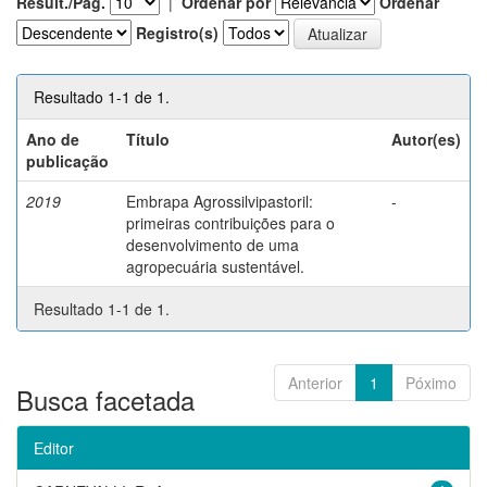
Result./Pág.
|
Ordenar por
Ordenar
Registro(s)
Resultado 1-1 de 1.
Ano de
Título
Autor(es)
publicação
2019
Embrapa Agrossilvipastoril:
-
primeiras contribuições para o
desenvolvimento de uma
agropecuária sustentável.
Resultado 1-1 de 1.
Anterior
1
Póximo
Busca facetada
Editor