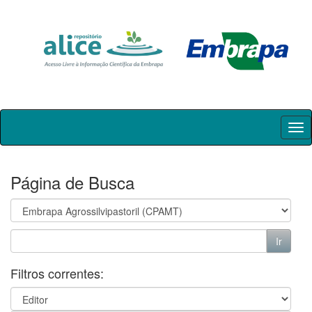
Skip
navigation
Página de Busca
Filtros correntes: