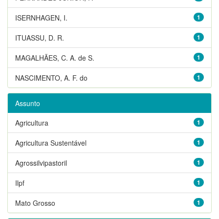
ISERNHAGEN, I.
1
ITUASSU, D. R.
1
MAGALHÃES, C. A. de S.
1
NASCIMENTO, A. F. do
1
Assunto
Agricultura
1
Agricultura Sustentável
1
Agrossilvipastoril
1
Ilpf
1
Mato Grosso
1