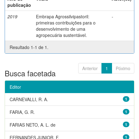
publicação
2019
Embrapa Agrossilvipastoril:
-
primeiras contribuições para o
desenvolvimento de uma
agropecuária sustentável.
Resultado 1-1 de 1.
Anterior
1
Póximo
Busca facetada
Editor
CARNEVALLI, R. A.
1
FARIA, G. R.
1
FARIAS NETO, A. L. de
1
FERNANDES JUNIOR, F.
1