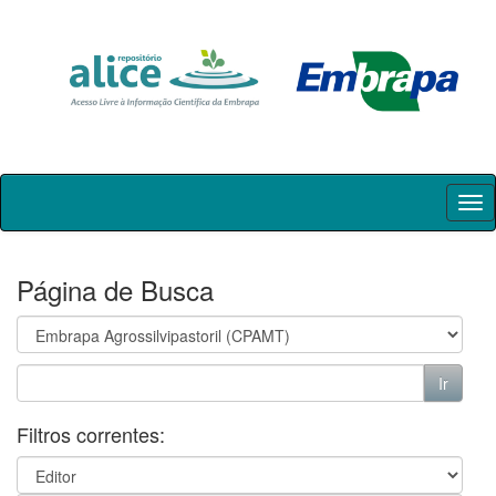
Skip
navigation
Página de Busca
Filtros correntes: