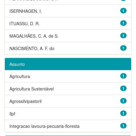
ISERNHAGEN, I.
1
ITUASSU, D. R.
1
MAGALHÃES, C. A. de S.
1
NASCIMENTO, A. F. do
1
Assunto
Agricultura
1
Agricultura Sustentável
1
Agrossilvipastoril
1
Ilpf
1
Integracao lavoura-pecuaria-floresta
1