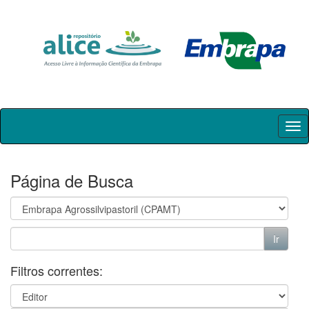
Skip
navigation
Página de Busca
Filtros correntes: