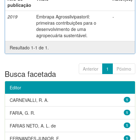
publicação
2019
Embrapa Agrossilvipastoril:
-
primeiras contribuições para o
desenvolvimento de uma
agropecuária sustentável.
Resultado 1-1 de 1.
Anterior
1
Póximo
Busca facetada
Editor
CARNEVALLI, R. A.
1
FARIA, G. R.
1
FARIAS NETO, A. L. de
1
FERNANDES JUNIOR, F.
1