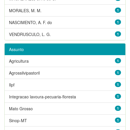
MORALES, M. M.
1
NASCIMENTO, A. F. do
1
VENDRUSCULO, L. G.
1
Assunto
Agricultura
1
Agrossilvipastoril
1
Ilpf
1
Integracao lavoura-pecuaria-floresta
1
Mato Grosso
1
Sinop-MT
1