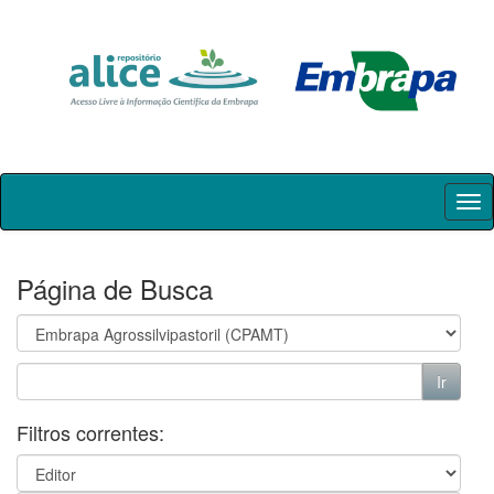
Skip
navigation
Página de Busca
Filtros correntes: