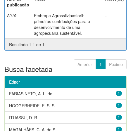
publicação
2019
Embrapa Agrossilvipastoril:
-
primeiras contribuições para o
desenvolvimento de uma
agropecuária sustentável.
Resultado 1-1 de 1.
Anterior
1
Póximo
Busca facetada
Editor
FARIAS NETO, A. L. de
1
HOOGERHEIDE, E. S. S.
1
ITUASSU, D. R.
1
MAGALHÃES, C. A. de S.
1