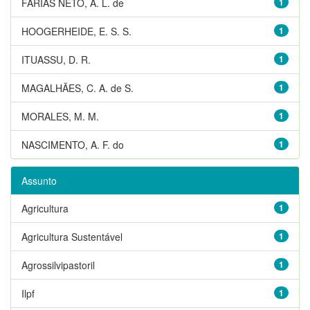
FARIAS NETO, A. L. de
1
HOOGERHEIDE, E. S. S.
1
ITUASSU, D. R.
1
MAGALHÃES, C. A. de S.
1
MORALES, M. M.
1
NASCIMENTO, A. F. do
1
Assunto
Agricultura
1
Agricultura Sustentável
1
Agrossilvipastoril
1
Ilpf
1