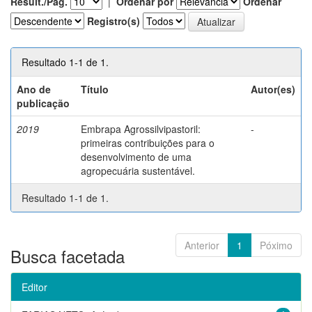
Result./Pág.
|
Ordenar por
Ordenar
Registro(s)
Resultado 1-1 de 1.
Ano de
Título
Autor(es)
publicação
2019
Embrapa Agrossilvipastoril:
-
primeiras contribuições para o
desenvolvimento de uma
agropecuária sustentável.
Resultado 1-1 de 1.
Anterior
1
Póximo
Busca facetada
Editor