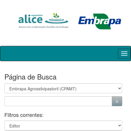
Skip
navigation
Página de Busca
Filtros correntes: