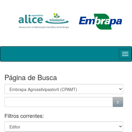
Skip
navigation
Página de Busca
Filtros correntes: