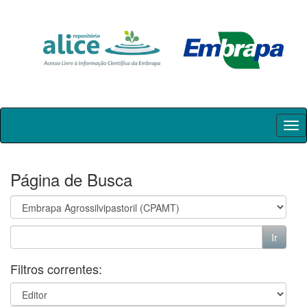
Skip
navigation
Página de Busca
Filtros correntes: