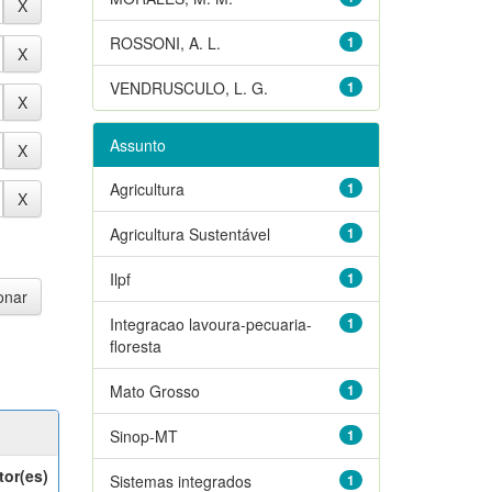
ROSSONI, A. L.
1
VENDRUSCULO, L. G.
1
Assunto
Agricultura
1
Agricultura Sustentável
1
Ilpf
1
Integracao lavoura-pecuaria-
1
floresta
Mato Grosso
1
Sinop-MT
1
tor(es)
Sistemas integrados
1