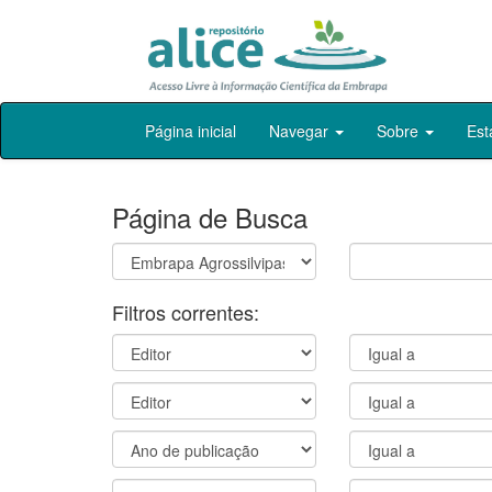
Skip
Página inicial
Navegar
Sobre
Est
navigation
Página de Busca
Filtros correntes: