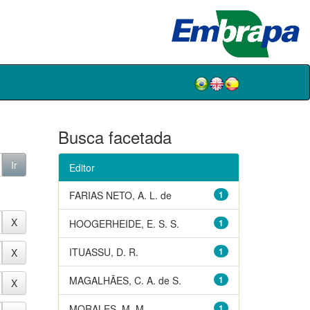
Busca facetada
Editor
FARIAS NETO, A. L. de
1
HOOGERHEIDE, E. S. S.
1
ITUASSU, D. R.
1
MAGALHÃES, C. A. de S.
1
MORALES, M. M.
1