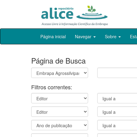
Skip
Página inicial
Navegar
Sobre
Est
navigation
Página de Busca
Filtros correntes: