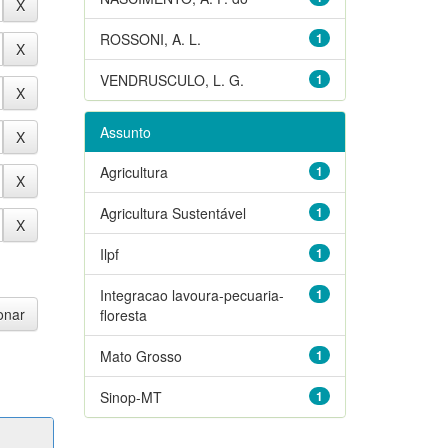
ROSSONI, A. L.
1
VENDRUSCULO, L. G.
1
Assunto
Agricultura
1
Agricultura Sustentável
1
Ilpf
1
Integracao lavoura-pecuaria-
1
floresta
Mato Grosso
1
Sinop-MT
1