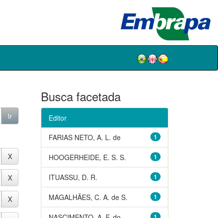
Busca facetada
Editor
FARIAS NETO, A. L. de
1
HOOGERHEIDE, E. S. S.
1
ITUASSU, D. R.
1
MAGALHÃES, C. A. de S.
1
NASCIMENTO, A. F. do
1