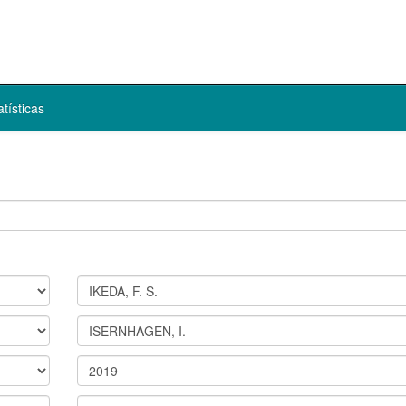
atísticas