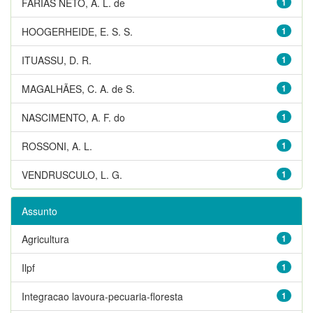
FARIAS NETO, A. L. de
1
HOOGERHEIDE, E. S. S.
1
ITUASSU, D. R.
1
MAGALHÃES, C. A. de S.
1
NASCIMENTO, A. F. do
1
ROSSONI, A. L.
1
VENDRUSCULO, L. G.
1
Assunto
Agricultura
1
Ilpf
1
Integracao lavoura-pecuaria-floresta
1