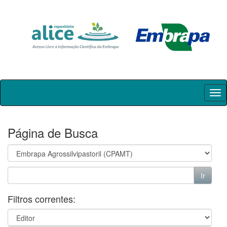
Skip
navigation
Página de Busca
Filtros correntes: