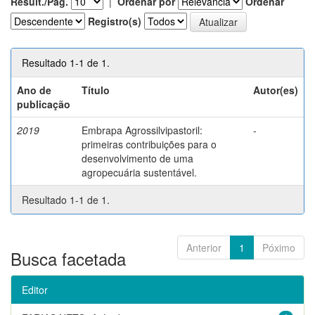
Result./Pág.
|
Ordenar por
Ordenar
Registro(s)
Resultado 1-1 de 1.
Ano de
Título
Autor(es)
publicação
2019
Embrapa Agrossilvipastoril:
-
primeiras contribuições para o
desenvolvimento de uma
agropecuária sustentável.
Resultado 1-1 de 1.
Anterior
1
Póximo
Busca facetada
Editor