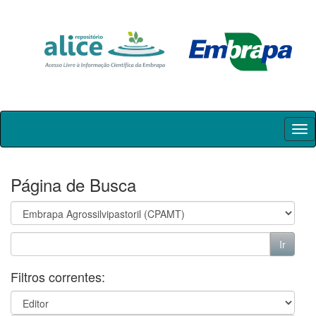
Skip
navigation
Página de Busca
Filtros correntes: