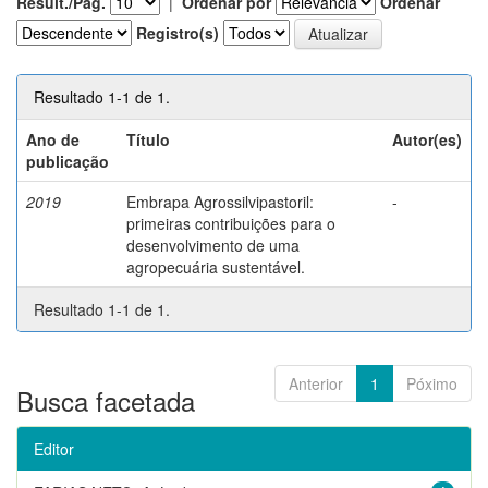
Result./Pág.
|
Ordenar por
Ordenar
Registro(s)
Resultado 1-1 de 1.
Ano de
Título
Autor(es)
publicação
2019
Embrapa Agrossilvipastoril:
-
primeiras contribuições para o
desenvolvimento de uma
agropecuária sustentável.
Resultado 1-1 de 1.
Anterior
1
Póximo
Busca facetada
Editor