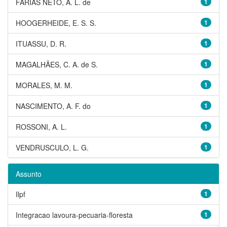
FARIAS NETO, A. L. de
1
HOOGERHEIDE, E. S. S.
1
ITUASSU, D. R.
1
MAGALHÃES, C. A. de S.
1
MORALES, M. M.
1
NASCIMENTO, A. F. do
1
ROSSONI, A. L.
1
VENDRUSCULO, L. G.
1
Assunto
Ilpf
1
Integracao lavoura-pecuaria-floresta
1