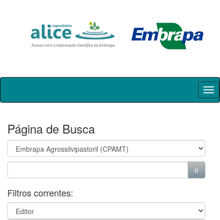
Skip
navigation
Página de Busca
Filtros correntes: