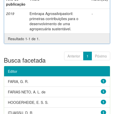
publicação
2019
Embrapa Agrossilvipastoril:
-
primeiras contribuições para o
desenvolvimento de uma
agropecuária sustentável.
Resultado 1-1 de 1.
Anterior
1
Póximo
Busca facetada
Editor
FARIA, G. R.
1
FARIAS NETO, A. L. de
1
HOOGERHEIDE, E. S. S.
1
ITUASSU, D. R.
1