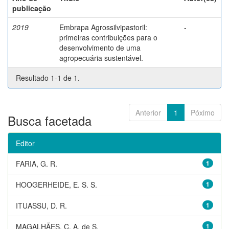
publicação
2019
Embrapa Agrossilvipastoril:
-
primeiras contribuições para o
desenvolvimento de uma
agropecuária sustentável.
Resultado 1-1 de 1.
Anterior
1
Póximo
Busca facetada
Editor
FARIA, G. R.
1
HOOGERHEIDE, E. S. S.
1
ITUASSU, D. R.
1
MAGALHÃES, C. A. de S.
1