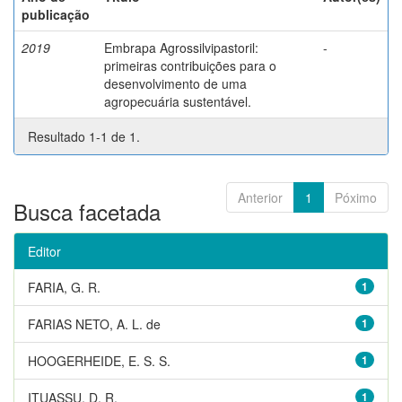
publicação
2019
Embrapa Agrossilvipastoril:
-
primeiras contribuições para o
desenvolvimento de uma
agropecuária sustentável.
Resultado 1-1 de 1.
Anterior
1
Póximo
Busca facetada
Editor
FARIA, G. R.
1
FARIAS NETO, A. L. de
1
HOOGERHEIDE, E. S. S.
1
ITUASSU, D. R.
1