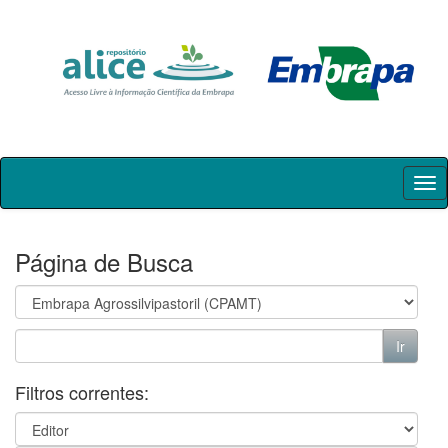
Skip
navigation
Página de Busca
Filtros correntes: