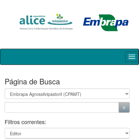
Skip
navigation
Página de Busca
Filtros correntes: