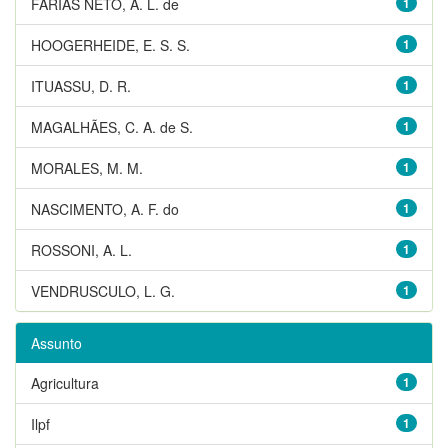
FARIAS NETO, A. L. de
1
HOOGERHEIDE, E. S. S.
1
ITUASSU, D. R.
1
MAGALHÃES, C. A. de S.
1
MORALES, M. M.
1
NASCIMENTO, A. F. do
1
ROSSONI, A. L.
1
VENDRUSCULO, L. G.
1
Assunto
Agricultura
1
Ilpf
1