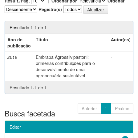
Result./Pág.
|
Ordenar por
Ordenar
Registro(s)
Resultado 1-1 de 1.
Ano de
Título
Autor(es)
publicação
2019
Embrapa Agrossilvipastoril:
-
primeiras contribuições para o
desenvolvimento de uma
agropecuária sustentável.
Resultado 1-1 de 1.
Anterior
1
Póximo
Busca facetada
Editor