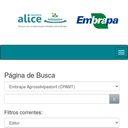
Skip
navigation
Página de Busca
Filtros correntes: