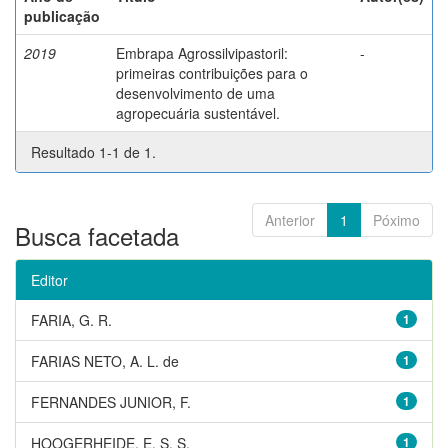
publicação
2019
Embrapa Agrossilvipastoril:
-
primeiras contribuições para o
desenvolvimento de uma
agropecuária sustentável.
Resultado 1-1 de 1.
Anterior
1
Póximo
Busca facetada
Editor
FARIA, G. R.
1
FARIAS NETO, A. L. de
1
FERNANDES JUNIOR, F.
1
HOOGERHEIDE, E. S. S.
1