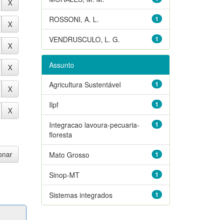
ROSSONI, A. L.
1
VENDRUSCULO, L. G.
1
Assunto
Agricultura Sustentável
1
Ilpf
1
Integracao lavoura-pecuaria-
1
floresta
Mato Grosso
1
Sinop-MT
1
Sistemas integrados
1