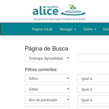
Skip
Página inicial
Navegar
Sobre
Est
navigation
Página de Busca
Filtros correntes: