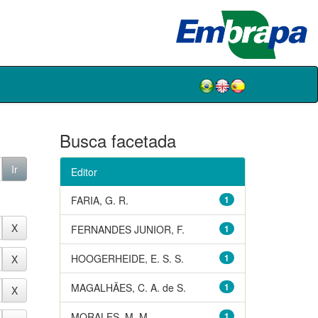
Busca facetada
Editor
FARIA, G. R.
1
FERNANDES JUNIOR, F.
1
HOOGERHEIDE, E. S. S.
1
MAGALHÃES, C. A. de S.
1
MORALES, M. M.
1