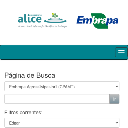
Skip
navigation
Página de Busca
Filtros correntes: