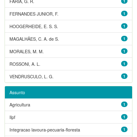
FARIA, G. R.
1
FERNANDES JUNIOR, F.
1
HOOGERHEIDE, E. S. S.
1
MAGALHÃES, C. A. de S.
1
MORALES, M. M.
1
ROSSONI, A. L.
1
VENDRUSCULO, L. G.
1
Assunto
Agricultura
1
Ilpf
1
Integracao lavoura-pecuaria-floresta
1