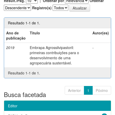
Result./Pág.
|
Ordenar por
Ordenar
Registro(s)
Resultado 1-1 de 1.
Ano de
Título
Autor(es)
publicação
2019
Embrapa Agrossilvipastoril:
-
primeiras contribuições para o
desenvolvimento de uma
agropecuária sustentável.
Resultado 1-1 de 1.
Anterior
1
Póximo
Busca facetada
Editor