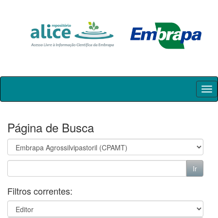
Skip
navigation
Página de Busca
Filtros correntes: