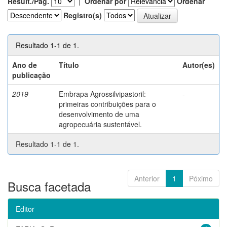
Result./Pág.
|
Ordenar por
Ordenar
Registro(s)
Resultado 1-1 de 1.
Ano de
Título
Autor(es)
publicação
2019
Embrapa Agrossilvipastoril:
-
primeiras contribuições para o
desenvolvimento de uma
agropecuária sustentável.
Resultado 1-1 de 1.
Anterior
1
Póximo
Busca facetada
Editor