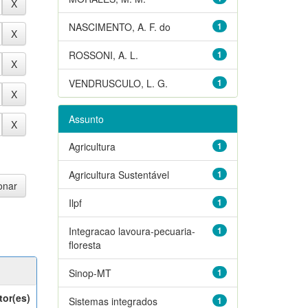
NASCIMENTO, A. F. do
1
ROSSONI, A. L.
1
VENDRUSCULO, L. G.
1
Assunto
Agricultura
1
Agricultura Sustentável
1
Ilpf
1
Integracao lavoura-pecuaria-
1
floresta
Sinop-MT
1
tor(es)
Sistemas integrados
1