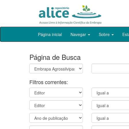
Skip
Página inicial
Navegar
Sobre
Est
navigation
Página de Busca
Filtros correntes: