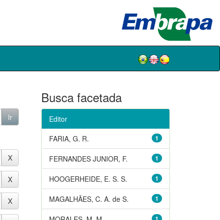
Busca facetada
Editor
FARIA, G. R.
1
FERNANDES JUNIOR, F.
1
HOOGERHEIDE, E. S. S.
1
MAGALHÃES, C. A. de S.
1
MORALES, M. M.
1