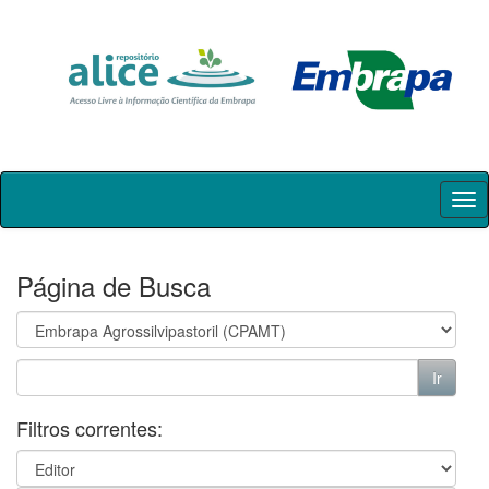
Skip
navigation
Página de Busca
Filtros correntes: