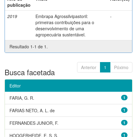
publicação
2019
Embrapa Agrossilvipastoril:
-
primeiras contribuições para o
desenvolvimento de uma
agropecuária sustentável.
Resultado 1-1 de 1.
Anterior
1
Póximo
Busca facetada
Editor
FARIA, G. R.
1
FARIAS NETO, A. L. de
1
FERNANDES JUNIOR, F.
1
HOOGERHEIDE, E. S. S.
1