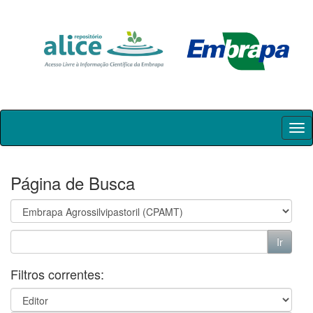
Skip
navigation
Página de Busca
Filtros correntes: