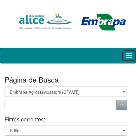
Skip
navigation
Página de Busca
Filtros correntes: