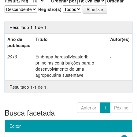
Result./Pág.
|
Ordenar por
Ordenar
Registro(s)
Resultado 1-1 de 1.
Ano de
Título
Autor(es)
publicação
2019
Embrapa Agrossilvipastoril:
-
primeiras contribuições para o
desenvolvimento de uma
agropecuária sustentável.
Resultado 1-1 de 1.
Anterior
1
Póximo
Busca facetada
Editor