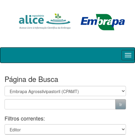
Skip
navigation
Página de Busca
Filtros correntes: