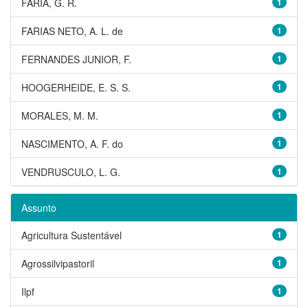
FARIA, G. R.
1
FARIAS NETO, A. L. de
1
FERNANDES JUNIOR, F.
1
HOOGERHEIDE, E. S. S.
1
MORALES, M. M.
1
NASCIMENTO, A. F. do
1
VENDRUSCULO, L. G.
1
Assunto
Agricultura Sustentável
1
Agrossilvipastoril
1
Ilpf
1