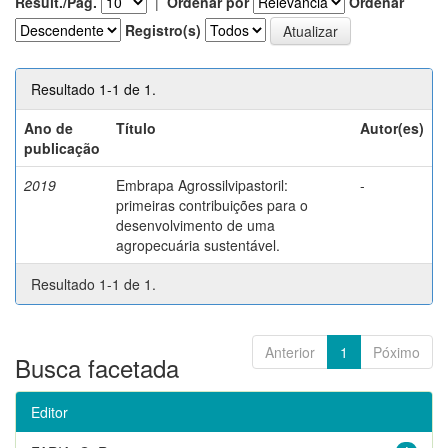
Result./Pág.
|
Ordenar por
Ordenar
Registro(s)
Resultado 1-1 de 1.
Ano de
Título
Autor(es)
publicação
2019
Embrapa Agrossilvipastoril:
-
primeiras contribuições para o
desenvolvimento de uma
agropecuária sustentável.
Resultado 1-1 de 1.
Anterior
1
Póximo
Busca facetada
Editor