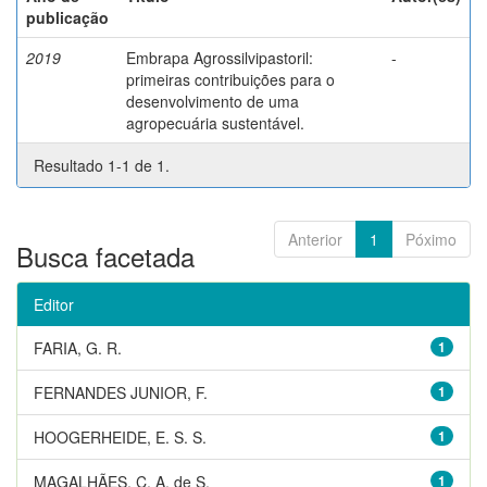
publicação
2019
Embrapa Agrossilvipastoril:
-
primeiras contribuições para o
desenvolvimento de uma
agropecuária sustentável.
Resultado 1-1 de 1.
Anterior
1
Póximo
Busca facetada
Editor
FARIA, G. R.
1
FERNANDES JUNIOR, F.
1
HOOGERHEIDE, E. S. S.
1
MAGALHÃES, C. A. de S.
1