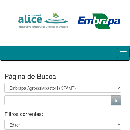
Skip
navigation
Página de Busca
Filtros correntes: