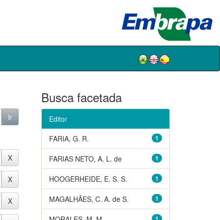
Busca facetada
Editor
FARIA, G. R.
1
FARIAS NETO, A. L. de
1
HOOGERHEIDE, E. S. S.
1
MAGALHÃES, C. A. de S.
1
MORALES, M. M.
1