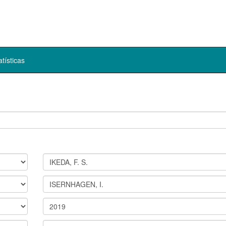
atísticas