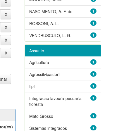
NASCIMENTO, A. F. do
1
ROSSONI, A. L.
1
VENDRUSCULO, L. G.
1
Assunto
Agricultura
1
Agrossilvipastoril
1
Ilpf
1
Integracao lavoura-pecuaria-
1
floresta
Mato Grosso
1
tor(es)
Sistemas integrados
1