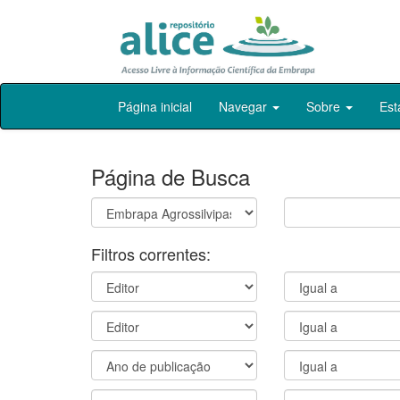
Skip
Página inicial
Navegar
Sobre
Est
navigation
Página de Busca
Filtros correntes: