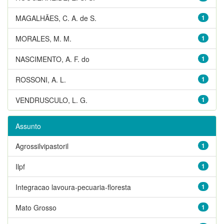
MAGALHÃES, C. A. de S.
1
MORALES, M. M.
1
NASCIMENTO, A. F. do
1
ROSSONI, A. L.
1
VENDRUSCULO, L. G.
1
Assunto
Agrossilvipastoril
1
Ilpf
1
Integracao lavoura-pecuaria-floresta
1
Mato Grosso
1