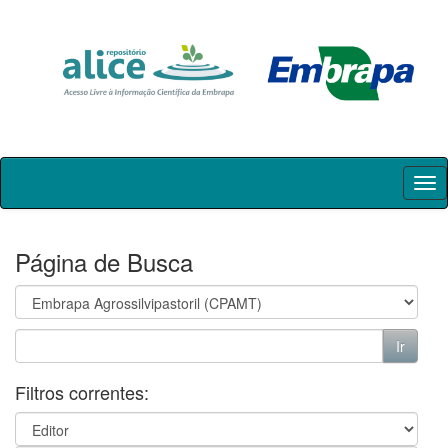
Skip
navigation
Página de Busca
Filtros correntes: