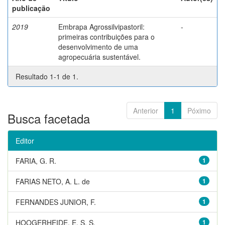
publicação
2019
Embrapa Agrossilvipastoril:
-
primeiras contribuições para o
desenvolvimento de uma
agropecuária sustentável.
Resultado 1-1 de 1.
Anterior
1
Póximo
Busca facetada
Editor
FARIA, G. R.
1
FARIAS NETO, A. L. de
1
FERNANDES JUNIOR, F.
1
HOOGERHEIDE, E. S. S.
1