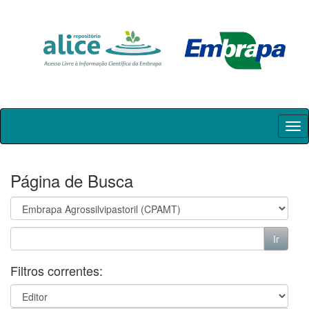
Skip
navigation
Página de Busca
Filtros correntes: