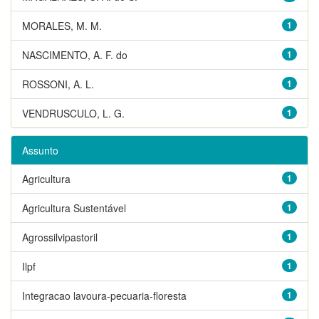
MORALES, M. M.
1
NASCIMENTO, A. F. do
1
ROSSONI, A. L.
1
VENDRUSCULO, L. G.
1
Assunto
Agricultura
1
Agricultura Sustentável
1
Agrossilvipastoril
1
Ilpf
1
Integracao lavoura-pecuaria-floresta
1