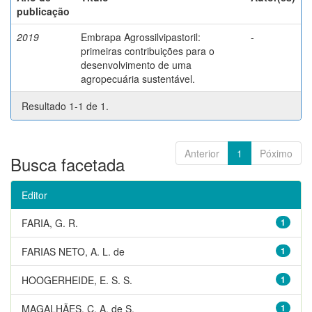
publicação
2019
Embrapa Agrossilvipastoril:
-
primeiras contribuições para o
desenvolvimento de uma
agropecuária sustentável.
Resultado 1-1 de 1.
Anterior
1
Póximo
Busca facetada
Editor
FARIA, G. R.
1
FARIAS NETO, A. L. de
1
HOOGERHEIDE, E. S. S.
1
MAGALHÃES, C. A. de S.
1