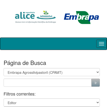
Skip
navigation
Página de Busca
Filtros correntes: