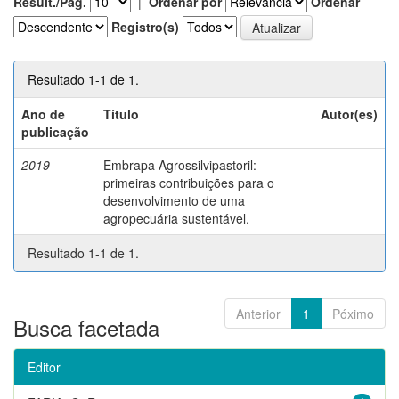
Result./Pág.
|
Ordenar por
Ordenar
Registro(s)
Resultado 1-1 de 1.
Ano de
Título
Autor(es)
publicação
2019
Embrapa Agrossilvipastoril:
-
primeiras contribuições para o
desenvolvimento de uma
agropecuária sustentável.
Resultado 1-1 de 1.
Anterior
1
Póximo
Busca facetada
Editor