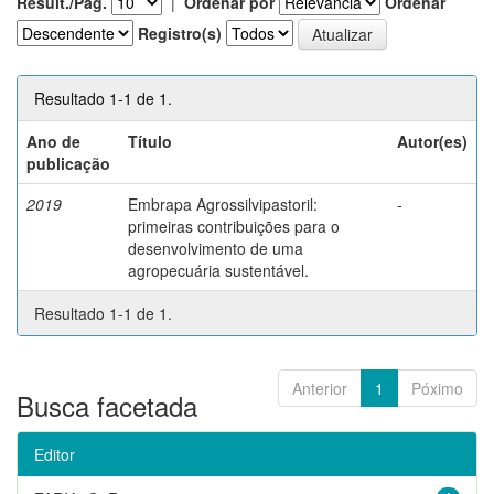
Result./Pág.
|
Ordenar por
Ordenar
Registro(s)
Resultado 1-1 de 1.
Ano de
Título
Autor(es)
publicação
2019
Embrapa Agrossilvipastoril:
-
primeiras contribuições para o
desenvolvimento de uma
agropecuária sustentável.
Resultado 1-1 de 1.
Anterior
1
Póximo
Busca facetada
Editor