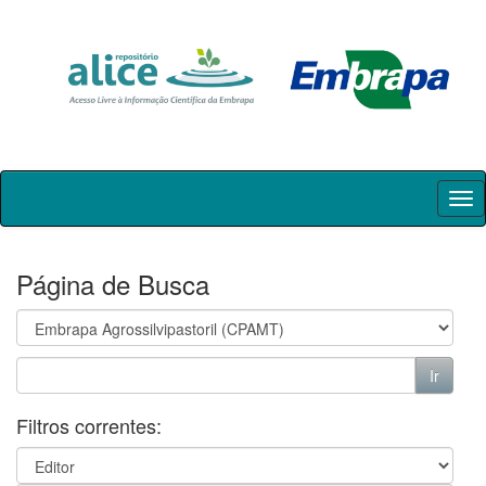
Skip
navigation
Página de Busca
Filtros correntes: