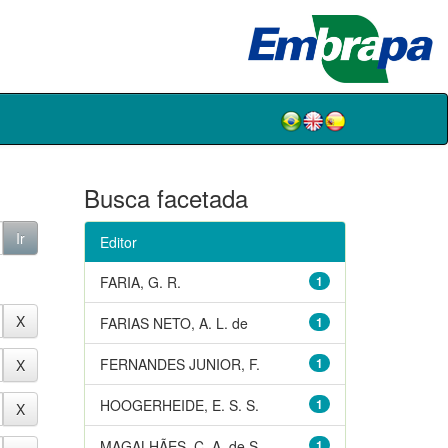
Busca facetada
Editor
FARIA, G. R.
1
FARIAS NETO, A. L. de
1
FERNANDES JUNIOR, F.
1
HOOGERHEIDE, E. S. S.
1
MAGALHÃES, C. A. de S.
1