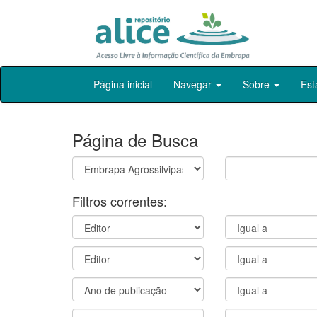
Skip
Página inicial
Navegar
Sobre
Est
navigation
Página de Busca
Filtros correntes: