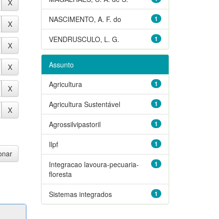
NASCIMENTO, A. F. do
1
VENDRUSCULO, L. G.
1
Assunto
Agricultura
1
Agricultura Sustentável
1
Agrossilvipastoril
1
Ilpf
1
Integracao lavoura-pecuaria-
1
floresta
Sistemas integrados
1