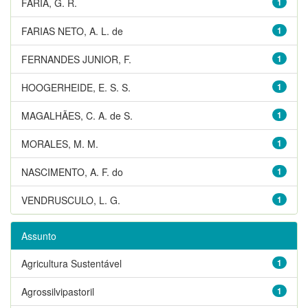
FARIA, G. R.
1
FARIAS NETO, A. L. de
1
FERNANDES JUNIOR, F.
1
HOOGERHEIDE, E. S. S.
1
MAGALHÃES, C. A. de S.
1
MORALES, M. M.
1
NASCIMENTO, A. F. do
1
VENDRUSCULO, L. G.
1
Assunto
Agricultura Sustentável
1
Agrossilvipastoril
1