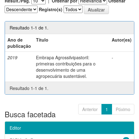
Result./Pág.
|
Ordenar por
Ordenar
Registro(s)
Resultado 1-1 de 1.
Ano de
Título
Autor(es)
publicação
2019
Embrapa Agrossilvipastoril:
-
primeiras contribuições para o
desenvolvimento de uma
agropecuária sustentável.
Resultado 1-1 de 1.
Anterior
1
Póximo
Busca facetada
Editor