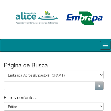
Skip
navigation
Página de Busca
Filtros correntes: