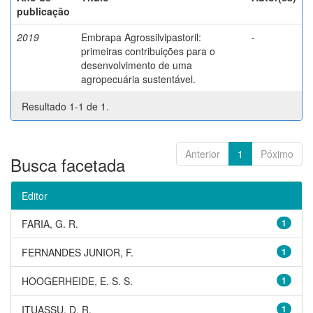
publicação
2019
Embrapa Agrossilvipastoril:
-
primeiras contribuições para o
desenvolvimento de uma
agropecuária sustentável.
Resultado 1-1 de 1.
Anterior
1
Póximo
Busca facetada
Editor
FARIA, G. R.
1
FERNANDES JUNIOR, F.
1
HOOGERHEIDE, E. S. S.
1
ITUASSU, D. R.
1