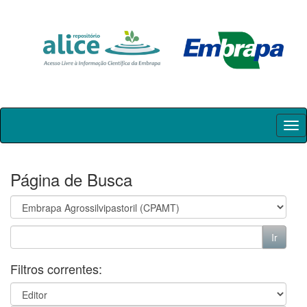
Skip
navigation
Página de Busca
Filtros correntes: