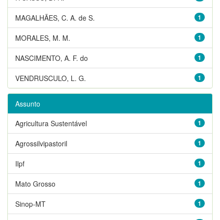
MAGALHÃES, C. A. de S.
1
MORALES, M. M.
1
NASCIMENTO, A. F. do
1
VENDRUSCULO, L. G.
1
Assunto
Agricultura Sustentável
1
Agrossilvipastoril
1
Ilpf
1
Mato Grosso
1
Sinop-MT
1