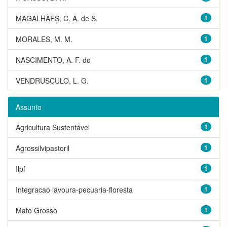
MAGALHÃES, C. A. de S.
1
MORALES, M. M.
1
NASCIMENTO, A. F. do
1
VENDRUSCULO, L. G.
1
Assunto
Agricultura Sustentável
1
Agrossilvipastoril
1
Ilpf
1
Integracao lavoura-pecuaria-floresta
1
Mato Grosso
1