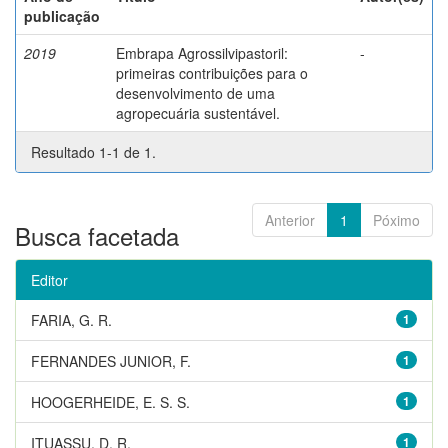
publicação
2019
Embrapa Agrossilvipastoril:
-
primeiras contribuições para o
desenvolvimento de uma
agropecuária sustentável.
Resultado 1-1 de 1.
Anterior
1
Póximo
Busca facetada
Editor
FARIA, G. R.
1
FERNANDES JUNIOR, F.
1
HOOGERHEIDE, E. S. S.
1
ITUASSU, D. R.
1