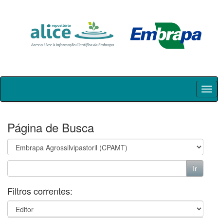
Skip
navigation
Página de Busca
Filtros correntes: