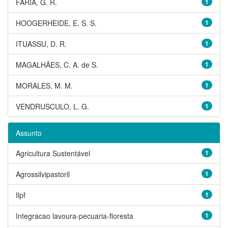
FARIA, G. R.
1
HOOGERHEIDE, E. S. S.
1
ITUASSU, D. R.
1
MAGALHÃES, C. A. de S.
1
MORALES, M. M.
1
VENDRUSCULO, L. G.
1
Assunto
Agricultura Sustentável
1
Agrossilvipastoril
1
Ilpf
1
Integracao lavoura-pecuaria-floresta
1