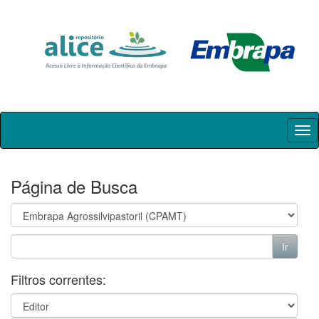
Skip
navigation
Página de Busca
Filtros correntes: