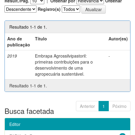
Result./Pág.
|
Ordenar por
Ordenar
Registro(s)
Resultado 1-1 de 1.
Ano de
Título
Autor(es)
publicação
2019
Embrapa Agrossilvipastoril:
-
primeiras contribuições para o
desenvolvimento de uma
agropecuária sustentável.
Resultado 1-1 de 1.
Anterior
1
Póximo
Busca facetada
Editor