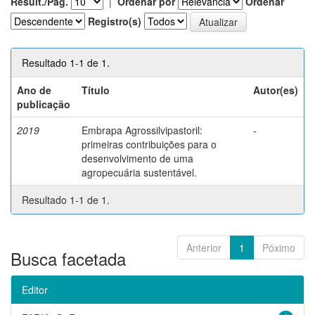
Result./Pág.
|
Ordenar por
Ordenar
Registro(s)
Resultado 1-1 de 1.
Ano de
Título
Autor(es)
publicação
2019
Embrapa Agrossilvipastoril:
-
primeiras contribuições para o
desenvolvimento de uma
agropecuária sustentável.
Resultado 1-1 de 1.
Anterior
1
Póximo
Busca facetada
Editor