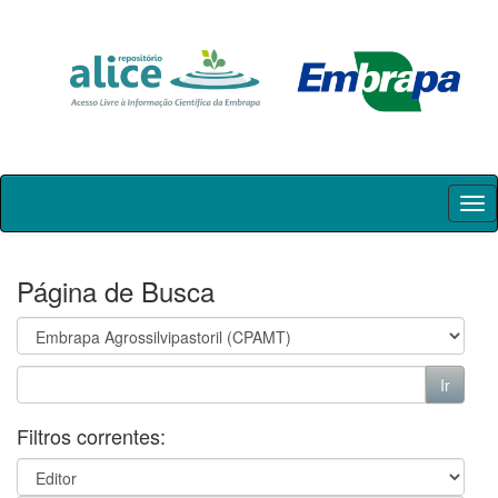
Skip
navigation
Página de Busca
Filtros correntes: