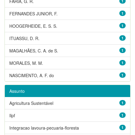
FARIA, G. R.
1
FERNANDES JUNIOR, F.
1
HOOGERHEIDE, E. S. S.
1
ITUASSU, D. R.
1
MAGALHÃES, C. A. de S.
1
MORALES, M. M.
1
NASCIMENTO, A. F. do
1
Assunto
Agricultura Sustentável
1
Ilpf
1
Integracao lavoura-pecuaria-floresta
1