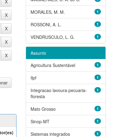
MORALES, M. M.
1
ROSSONI, A. L.
1
VENDRUSCULO, L. G.
1
Assunto
Agricultura Sustentável
1
Ilpf
1
Integracao lavoura-pecuaria-
1
floresta
Mato Grosso
1
Sinop-MT
1
tor(es)
Sistemas integrados
1