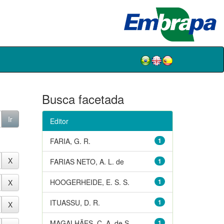
Busca facetada
Editor
FARIA, G. R.
1
FARIAS NETO, A. L. de
1
HOOGERHEIDE, E. S. S.
1
ITUASSU, D. R.
1
MAGALHÃES, C. A. de S.
1