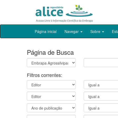
Skip
Página inicial
Navegar
Sobre
Est
navigation
Página de Busca
Filtros correntes: