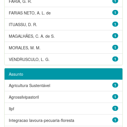
FARIA, G. R.
1
FARIAS NETO, A. L. de
1
ITUASSU, D. R.
1
MAGALHÃES, C. A. de S.
1
MORALES, M. M.
1
VENDRUSCULO, L. G.
1
Assunto
Agricultura Sustentável
1
Agrossilvipastoril
1
Ilpf
1
Integracao lavoura-pecuaria-floresta
1