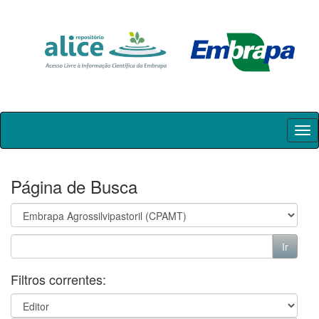
Skip
navigation
Página de Busca
Filtros correntes: