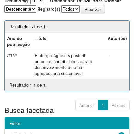
Result./Pág.
|
Ordenar por
Ordenar
Registro(s)
Resultado 1-1 de 1.
Ano de
Título
Autor(es)
publicação
2019
Embrapa Agrossilvipastoril:
-
primeiras contribuições para o
desenvolvimento de uma
agropecuária sustentável.
Resultado 1-1 de 1.
Anterior
1
Póximo
Busca facetada
Editor