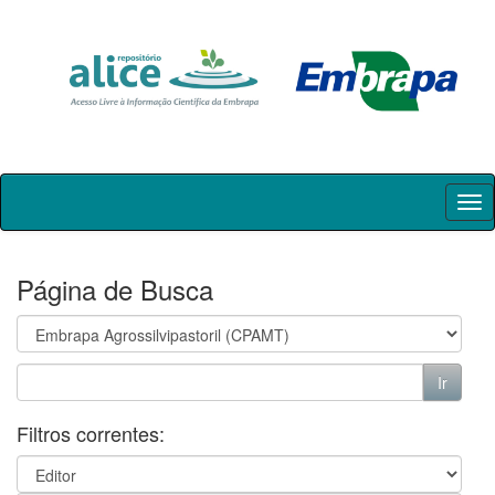
Skip
navigation
Página de Busca
Filtros correntes: