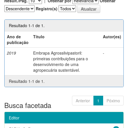
Result./Pág.
|
Ordenar por
Ordenar
Registro(s)
Resultado 1-1 de 1.
Ano de
Título
Autor(es)
publicação
2019
Embrapa Agrossilvipastoril:
-
primeiras contribuições para o
desenvolvimento de uma
agropecuária sustentável.
Resultado 1-1 de 1.
Anterior
1
Póximo
Busca facetada
Editor