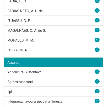
FARIA, G. R.
1
FARIAS NETO, A. L. de
1
ITUASSU, D. R.
1
MAGALHÃES, C. A. de S.
1
MORALES, M. M.
1
ROSSONI, A. L.
1
Assunto
Agricultura Sustentável
1
Agrossilvipastoril
1
Ilpf
1
Integracao lavoura-pecuaria-floresta
1