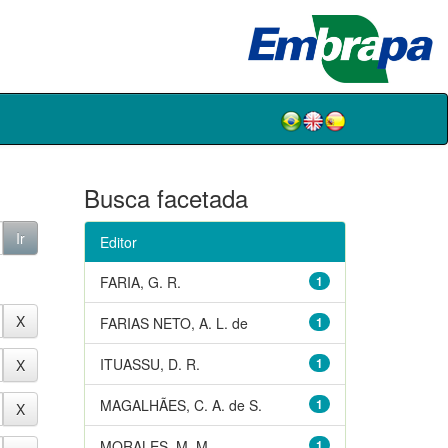
Busca facetada
Editor
FARIA, G. R.
1
FARIAS NETO, A. L. de
1
ITUASSU, D. R.
1
MAGALHÃES, C. A. de S.
1
MORALES, M. M.
1