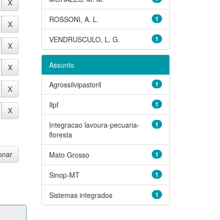
ROSSONI, A. L.
1
VENDRUSCULO, L. G.
1
Assunto
Agrossilvipastoril
1
Ilpf
1
Integracao lavoura-pecuaria-
1
floresta
Mato Grosso
1
Sinop-MT
1
Sistemas integrados
1