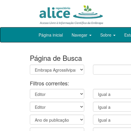
Skip
Página inicial
Navegar
Sobre
Est
navigation
Página de Busca
Filtros correntes: