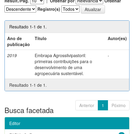
Result./Pág.
|
Ordenar por
Ordenar
Registro(s)
Resultado 1-1 de 1.
Ano de
Título
Autor(es)
publicação
2019
Embrapa Agrossilvipastoril:
-
primeiras contribuições para o
desenvolvimento de uma
agropecuária sustentável.
Resultado 1-1 de 1.
Anterior
1
Póximo
Busca facetada
Editor