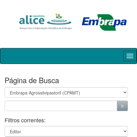
Skip
navigation
Página de Busca
Filtros correntes: