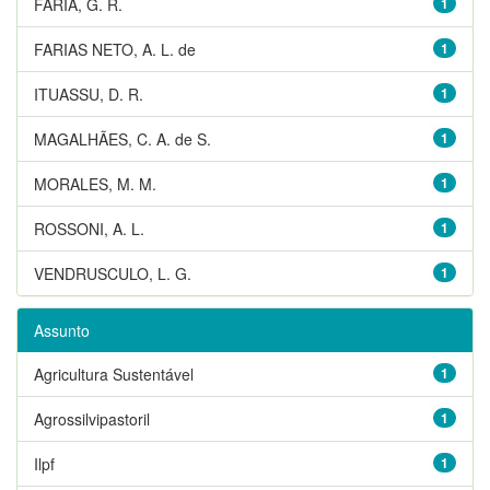
FARIA, G. R.
1
FARIAS NETO, A. L. de
1
ITUASSU, D. R.
1
MAGALHÃES, C. A. de S.
1
MORALES, M. M.
1
ROSSONI, A. L.
1
VENDRUSCULO, L. G.
1
Assunto
Agricultura Sustentável
1
Agrossilvipastoril
1
Ilpf
1