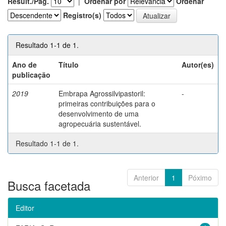
Result./Pág.
|
Ordenar por
Ordenar
Registro(s)
Resultado 1-1 de 1.
Ano de
Título
Autor(es)
publicação
2019
Embrapa Agrossilvipastoril:
-
primeiras contribuições para o
desenvolvimento de uma
agropecuária sustentável.
Resultado 1-1 de 1.
Anterior
1
Póximo
Busca facetada
Editor