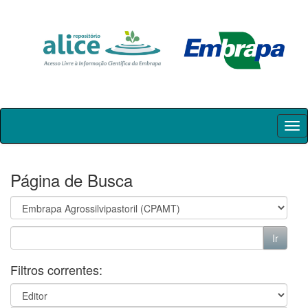
Skip
navigation
Página de Busca
Filtros correntes: