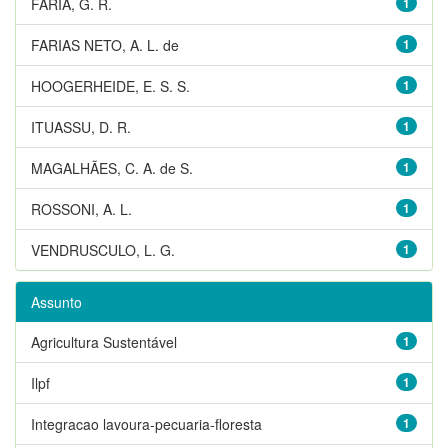
FARIA, G. R.
1
FARIAS NETO, A. L. de
1
HOOGERHEIDE, E. S. S.
1
ITUASSU, D. R.
1
MAGALHÃES, C. A. de S.
1
ROSSONI, A. L.
1
VENDRUSCULO, L. G.
1
Assunto
Agricultura Sustentável
1
Ilpf
1
Integracao lavoura-pecuaria-floresta
1