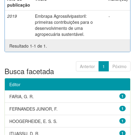
publicação
2019
Embrapa Agrossilvipastoril:
-
primeiras contribuições para o
desenvolvimento de uma
agropecuária sustentável.
Resultado 1-1 de 1.
Anterior
1
Póximo
Busca facetada
Editor
FARIA, G. R.
1
FERNANDES JUNIOR, F.
1
HOOGERHEIDE, E. S. S.
1
ITUASSU, D. R.
1