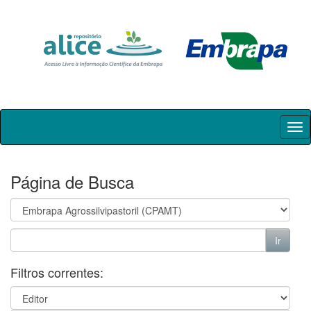
Skip
navigation
Página de Busca
Filtros correntes: