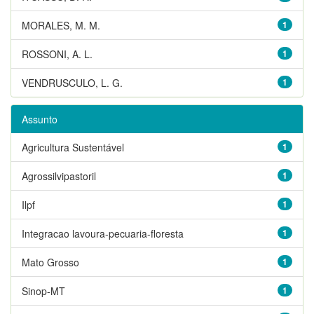
MORALES, M. M.
1
ROSSONI, A. L.
1
VENDRUSCULO, L. G.
1
Assunto
Agricultura Sustentável
1
Agrossilvipastoril
1
Ilpf
1
Integracao lavoura-pecuaria-floresta
1
Mato Grosso
1
Sinop-MT
1