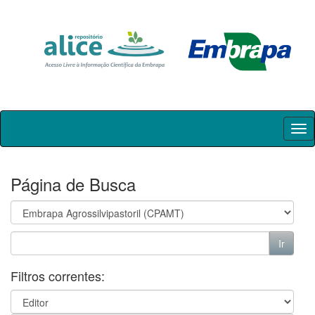
Skip
navigation
Página de Busca
Filtros correntes: