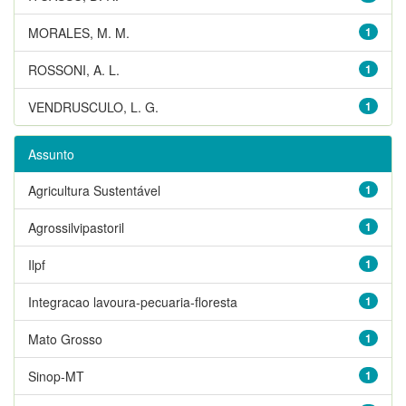
MORALES, M. M.
1
ROSSONI, A. L.
1
VENDRUSCULO, L. G.
1
Assunto
Agricultura Sustentável
1
Agrossilvipastoril
1
Ilpf
1
Integracao lavoura-pecuaria-floresta
1
Mato Grosso
1
Sinop-MT
1