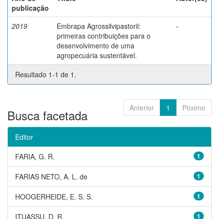
publicação
2019
Embrapa Agrossilvipastoril:
-
primeiras contribuições para o
desenvolvimento de uma
agropecuária sustentável.
Resultado 1-1 de 1.
Anterior
1
Póximo
Busca facetada
Editor
FARIA, G. R.
1
FARIAS NETO, A. L. de
1
HOOGERHEIDE, E. S. S.
1
ITUASSU, D. R.
1