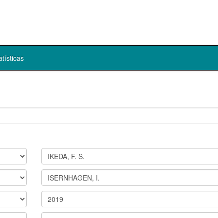
atísticas