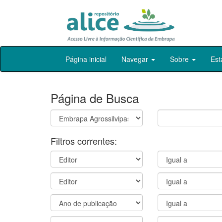
Skip
Página inicial
Navegar
Sobre
Est
navigation
Página de Busca
Filtros correntes: