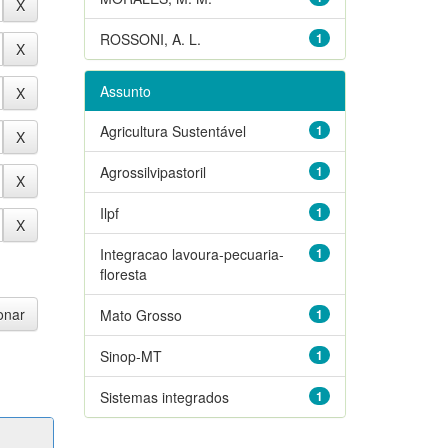
ROSSONI, A. L.
1
Assunto
Agricultura Sustentável
1
Agrossilvipastoril
1
Ilpf
1
Integracao lavoura-pecuaria-
1
floresta
Mato Grosso
1
Sinop-MT
1
Sistemas integrados
1