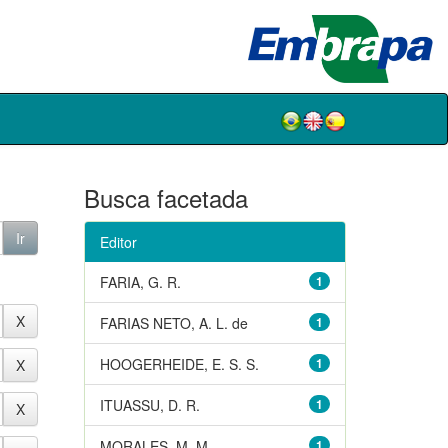
Busca facetada
Editor
FARIA, G. R.
1
FARIAS NETO, A. L. de
1
HOOGERHEIDE, E. S. S.
1
ITUASSU, D. R.
1
MORALES, M. M.
1