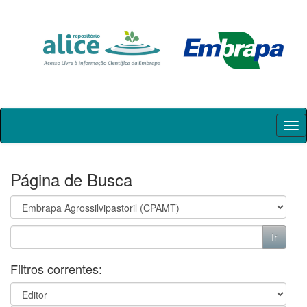
Skip
navigation
Página de Busca
Filtros correntes: