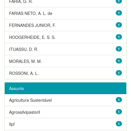
FARIA, G. R.
1
FARIAS NETO, A. L. de
1
FERNANDES JUNIOR, F.
1
HOOGERHEIDE, E. S. S.
1
ITUASSU, D. R.
1
MORALES, M. M.
1
ROSSONI, A. L.
1
Assunto
Agricultura Sustentável
1
Agrossilvipastoril
1
Ilpf
1