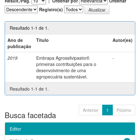
Result./Pág.
|
Ordenar por
Ordenar
Registro(s)
Resultado 1-1 de 1.
Ano de
Título
Autor(es)
publicação
2019
Embrapa Agrossilvipastoril:
-
primeiras contribuições para o
desenvolvimento de uma
agropecuária sustentável.
Resultado 1-1 de 1.
Anterior
1
Póximo
Busca facetada
Editor