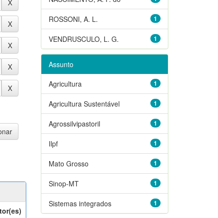
ROSSONI, A. L.
1
VENDRUSCULO, L. G.
1
Assunto
Agricultura
1
Agricultura Sustentável
1
Agrossilvipastoril
1
Ilpf
1
Mato Grosso
1
Sinop-MT
1
Sistemas integrados
1
tor(es)