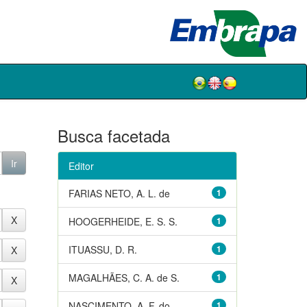
Busca facetada
Editor
FARIAS NETO, A. L. de
1
HOOGERHEIDE, E. S. S.
1
ITUASSU, D. R.
1
MAGALHÃES, C. A. de S.
1
NASCIMENTO, A. F. do
1