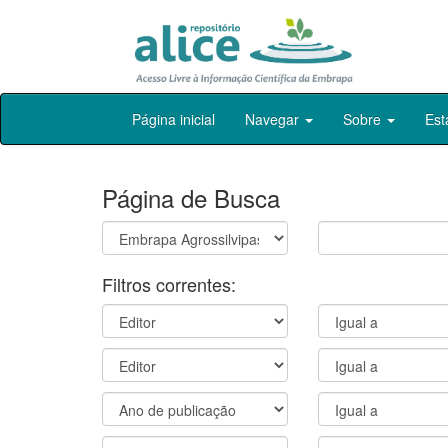
Skip
Página inicial
Navegar
Sobre
Est
navigation
Página de Busca
Filtros correntes: