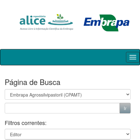
Skip
navigation
Página de Busca
Filtros correntes: