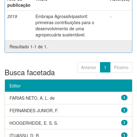
publicação
2019
Embrapa Agrossilvipastoril:
-
primeiras contribuições para o
desenvolvimento de uma
agropecuária sustentável.
Resultado 1-1 de 1.
Anterior
1
Póximo
Busca facetada
Editor
FARIAS NETO, A. L. de
1
FERNANDES JUNIOR, F.
1
HOOGERHEIDE, E. S. S.
1
ITUASSU, D. R.
1