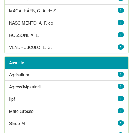
MAGALHÃES, C. A. de S.
1
NASCIMENTO, A. F. do
1
ROSSONI, A. L.
1
VENDRUSCULO, L. G.
1
Assunto
Agricultura
1
Agrossilvipastoril
1
Ilpf
1
Mato Grosso
1
Sinop-MT
1